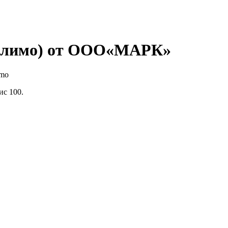
Белимо) от ООО«МАРК»
imo
ис 100.