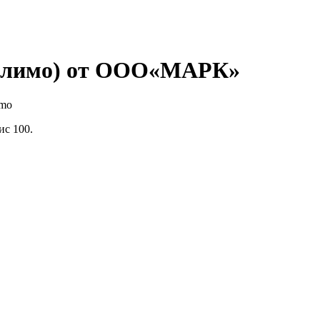
Белимо) от ООО«МАРК»
imo
ис 100.